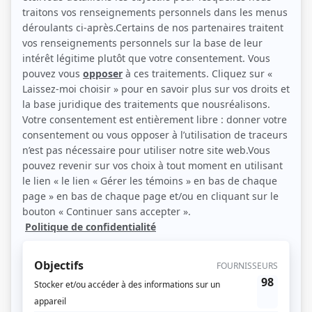
(Source: Photo: Julie Artacho)
Liens
Fiche de Bénédicte Décary sur Showbizz.net
Récompenses
Séries ou téléromans
Prix Gémeaux 2021 - Meilleure interprétation : humour - Marie-Ève - Entre
deux draps