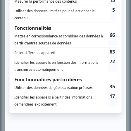
Chroniqueur télé du journal Le Soleil depuis 2001, Richard Therrien carbure à
son petit écran. Celui qu’on surnomme parfois «l’encyclopédie de la
télévision» a d’abord oeuvré au magazine TV Hebdo de 1996 à 2001. Sa
spécialité: la télé québécoise. On peut l’entendre régulièrement commenter
l’actualité télévisuelle au 98,5.
En savoir plus »
SUR LE RÉSEAU BIZZ MÉDIA
PLAN DU SITE
Accueil
Liste des oeuvres
Liste des comédiens
Recherche avancée