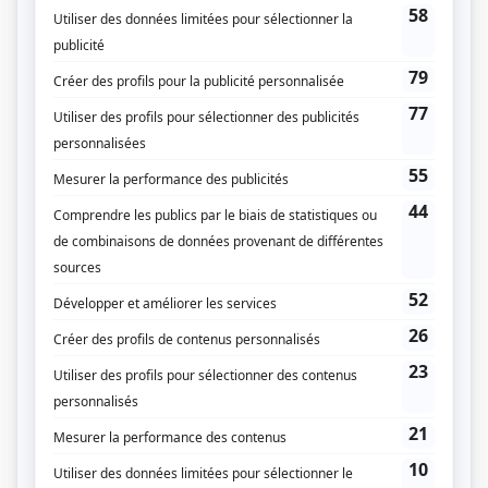
Personnages
Mr Big
(
Dre Margaret Cholet
)
STAT
(
Ève Lemieux
2024
)
À coeur battant (2023)
(
Me Lafleur
2023
)
Patrick Senécal présente
(
Rachel
)
Entre deux draps
(
Marie-Ève
)
District 31
(
Julia Deveau
2020
)
L'Échappée
(
Macha Labonté
)
Ruptures
(
Mahée/Nicole D'Anjou
2018
)
Les beaux malaises
(
Geneviève
)
En thérapie
(
Sara
2012
)
Comment survivre aux week-ends?
(
Maude
)
30 vies
(
Me Marianne Tanguay
2014
-
2016
)
Mauvais karma
(
Véronique
)