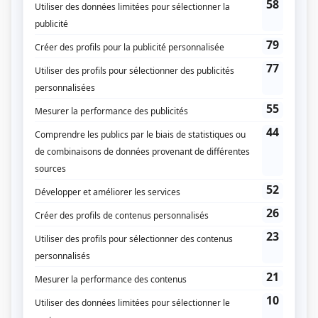
Mea Culpa
(
Angélique
2026
)
Les moments parfaits
(
Élie
2022
)
Les mecs
(
Julie
2023
)
La disparition (The Disappearance)
(
Sergente Lydia Douglas
)
Béliveau
(
Voix féminine téléphone
)
District 31
(
Catherine Gamache
2017
)
Au secours de Béatrice
(
Mme Sirois
)
Mémoires vives
(
Avril
)
30 vies
(
Michelle Desjardins
2013
)
Mauvais karma
(
Kim White
)
Le 7e round
(
Réceptionniste
)
Les Invincibles
(
Myriam
)
11 Somerset
(
Magali Lemay
)
Annie et ses hommes
(
Sarah
)