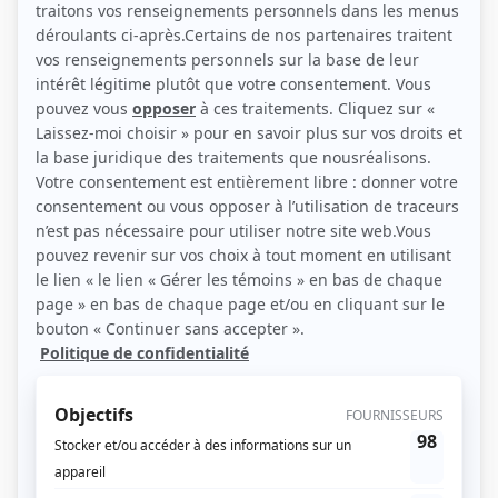
(Photo: Sphère Média Plus)
Liens
Fiche de Judith Baribeau sur Showbizz.net
Personnages
STAT
(
Geneviève
2023
-
2025
)