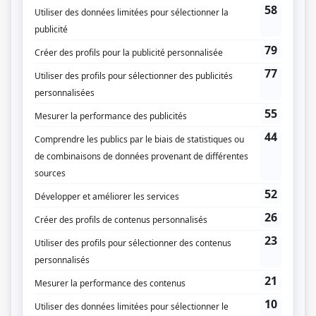
s'entrelacer.
(Fourni par la production)
Liens
Fiche de
Les poupées russes
sur Showbizz.net
Genre
Téléroman
Réalisation
Robert Desfonds
Louise Forest
Sylvia Turgeon
Production
Pierrette Villemaire
Textes
Estelle Bouchard