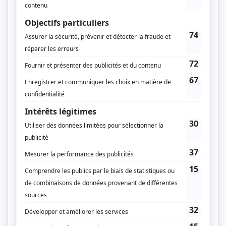
Dominique Drouin
Bernard Montas
Production exécutive
Pierre Ste-Marie
Production associée
Anne Boyer
Michel D'Astous
Réalisation-coordination
Louise Forest
Script-édition
Anne Boyer
Michel D'Astous
Musique
Scott Price