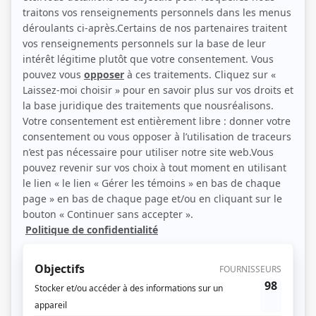
Audréane Carrier, François Papineau et Nathalie Coupal (Photo: TVA)
Description sommaire de l'histoire
Dans une petite ville des Laurentides, Rochefort, la vie jusqu'ici tranquille et
sans nuage d'une famille bourgeoise et traditionnelle, les Dubé-Yvanov, est
frappée par un épouvantable coup du sort. La mort subite de Christina Yvanova
force le bouillant Pierre Dubé à revoir totalement son style de vie et ses
valeurs. En parallèle, les Lauzière-Gagnon, une famille éclatée à la suite d'un
divorce pénible qui a laissé des blessures profondes, tente de se reconstruire.
Hélène Lauzière, ancienne championne d'escalade, tient à bout de bras
l'espoir de bonheur, brisé par un ex-conjoint qui a une passion démesurée
pour le jeu. Ces deux parcours opposés finiront par se rencontrer et