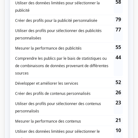
Béliveau
(
Animateur radio
)
L'imposteur
(
Dr Tom Miller
)
Mensonges
(
Reporter anglais
2018
)
Oka, un été indien (Indian Summer : The Oka Crisis)
(
Capitaine Marcel
Lemay
)
Il Duce Canadese – Le Mussolini canadien
(
Agent civil de la GRC
)
Samuel et la mer
(
Tom
)
L'Auberge du chien noir
(
Steve
)
Les poupées russes
(
Christopher Price
)
L'ombre de l'épervier – La suite
(
Michael Tobin
)
Pavillon de l'oubli (The Sleep Room)
(
Employé junior de la CIA
)
Les sept branches de la rivière Ota
(
Commentateur de baseball
)
Urgence
(
Caporal Lizotte
)
Fais-moi peur! (Are You Afraid of the Dark?)
(
Adrian
)
Urban Angel
(
Sonny Robins
)