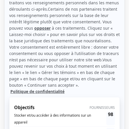
(Source: Photo: Stéphane Najman)
Liens
Fiche de Marcel Jeannin sur Showbizz.net
Personnages
Alertes
(
Émile Martin
2023
)