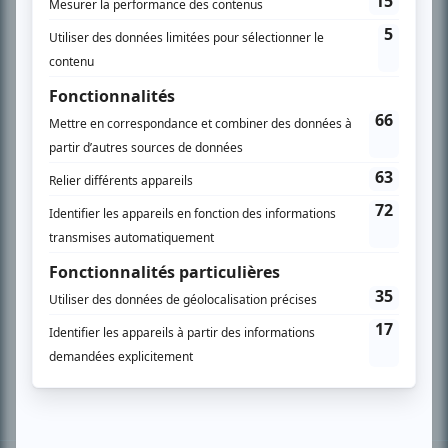
PLAN DU SITE
Accueil
Liste des oeuvres
Liste des comédiens
Recherche avancée
À propos
Nous contacter
Termes et conditions
Politique de confidentialité
Gestion du consentement