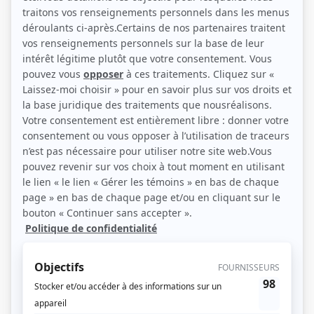
(Source: Photo: Andréanne Gauthier)
Liens
Fiche de Elisabeth Locas sur Showbizz.net
Personnages
Bonne nuit Chuck
(
Julie
)