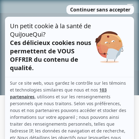
Passer
MENU
au
contenu
Recherche avancée »
ELISABETH LOCAS