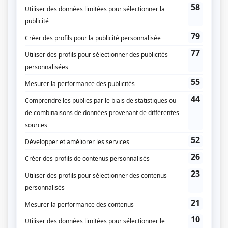
Mea Culpa
(
Claudine Savoie
2025
-
)
Sorcières
(
Miranda
2023
-
2025
)
Avant le crash
(
Annie
)
La faille
(
Marie-Thérèse
2024
)
L'écrivain public
(
Annie
)
District 31
(
Geneviève Décarie
2016
)
L'Échappée
(
Daphné Fournier
2022
)
Jérémie
(
Corinne
)
Lance et compte IX
(
Psy de Benoît
)
Mensonges
(
Nelly Ménard
2015
)
Série noire
(
Caroline Michaud
)
O'
(
Geneviève Lacoste
)
Temps mort
(
Chloé
)
Le gentleman
(
Carolanne Valois
)
La galère
(
Gabrielle
2013
)
Taxi 0-22
(
Mélissa
)
Les hauts et les bas de Sophie Paquin
(
Éléonore
)