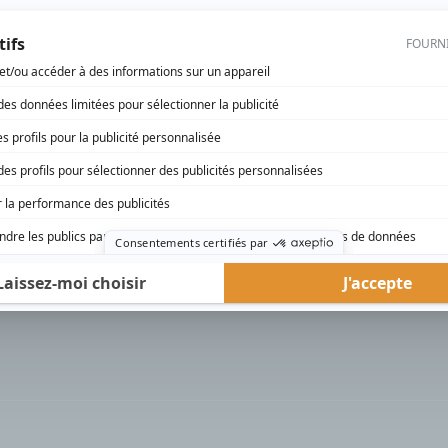
rd Therrien carbure à son petit écran. Celui qu’on surnomme parfois «l’encyclopédie 
1996 à 2001. Sa spécialité: la télé québécoise. On peut l’entendre régulièrement