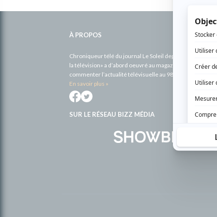
Informations
complémentaires
À PROPOS
Chroniqueur télé du journal Le Soleil depuis 2001, Richa
la télévision» a d’abord oeuvré au magazine TV Hebdo de 
commenter l’actualité télévisuelle au 98,5.
En savoir plus »
SUR LE RÉSEAU BIZZ MÉDIA