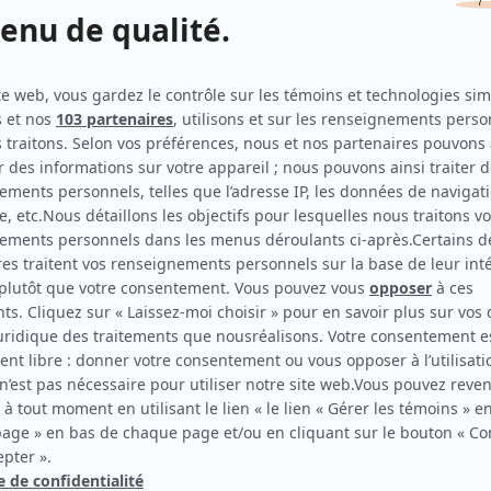
Yamaska
(
Brigitte Nadeau
)
Colocs.tv
(
Cathy
)
L'Auberge du chien noir
(
Christelle
)
Les poupées russes
(
Florence Poliquin
)
Watatatow
(
Cindy Langelier
)