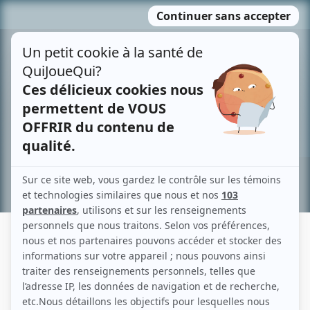
Passer
MENU
au
contenu
Recherche avancée »
MARIE-JOSÉE GODIN
Liens
Fiche de Marie-Josée Godin sur Showbizz.net