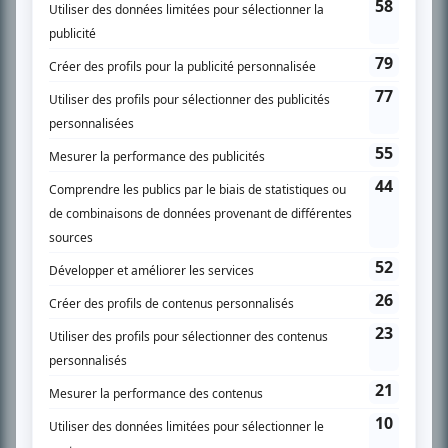
l’actualité télévisuelle au 98,5.
En savoir plus »
SUR LE RÉSEAU BIZZ MÉDIA
PLAN DU SITE
Accueil
Liste des oeuvres
Liste des comédiens
Recherche avancée
À propos
Nous contacter
Termes et conditions