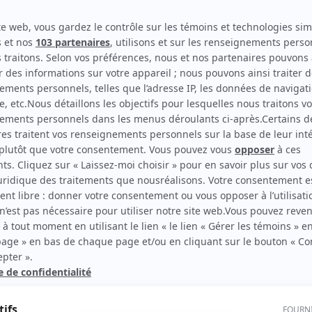
Les poupées russes
Réalisateur
Rue L'Espérance
Réalisateur
Sauve qui peut!
Réalisateur
rd Therrien carbure à son petit écran. Celui qu’on surnomme parfois «l’encyclopédie 
1996 à 2001. Sa spécialité: la télé québécoise. On peut l’entendre régulièrement