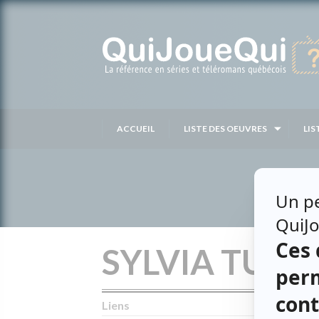
Passer
au
contenu
ACCUEIL
LISTE DES OEUVRES
LIS
SYLVIA TUR
Liens