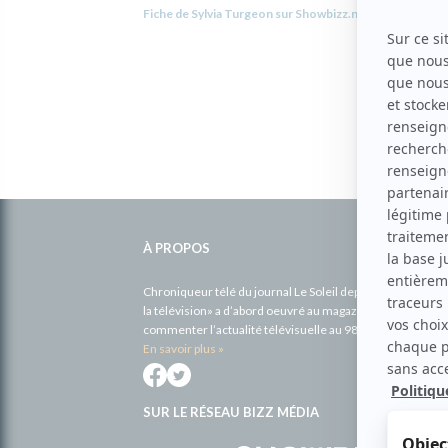
Fiche de Sylvia Turgeon sur Showbizz.net
Informations
complémentaires
À PROPOS
Chroniqueur télé du journal Le Soleil depuis 2001, Richa
la télévision» a d’abord oeuvré au magazine TV Hebdo de 
commenter l’actualité télévisuelle au 98,5.
En savoir plus »
SUR LE RÉSEAU BIZZ MÉDIA