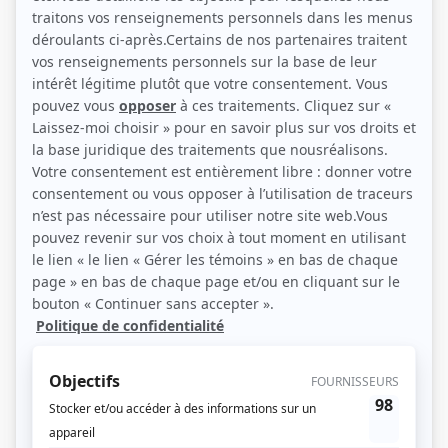
(Source: Photo: Maude Chauvin)
Liens
Fiche de Nathalie Coupal sur Showbizz.net
Personnages
Indéfendable
(
Francine Labonté
2026
)