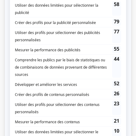
Alertes
(
Marie-Thérèse Gagnier
2025
)
Je te tiens
(
Anne-Catherine
)
Les Révoltés
(
Anne St-Laurent
)
Projet Innocence
(
Me Marie-Claude Lebeuf
)
Hôtel
(
Victoria Dumont
2022
-
2023
)
Plan B III
(
Lucie Colpron
)
Une autre histoire
(
Sophie Deschamps
)
Discussions avec mes parents
(
Gisèle Sanche
2019
-
2024
)
L'heure bleue
(
Dr Chantal Lacasse
)
Mirador III
(
Michèle Barry
)
Mensonges
(
Kim Loiselle
2014
)
Ces gars-là
(
Louise
2015
)
Les pêcheurs
(
Louise
2014
)
O'
(
Marie-Claude Dubé
2013
-
2017
)
Toute la vérité
(
Christine Dubois
)
Mirador I-II
(
Michèle Barry
)
Le club des doigts croisés
(
Thérèse LaSalle
)