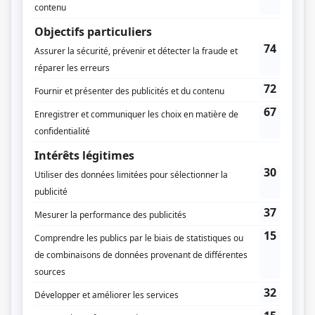
La job
(
Emmanuelle Sirois-Keaton
)
Un monde à part
(
Claire Vézina
)
Les aventures tumultueuses de Jack Carter
(
Proprio de l'Afghane
)
L'Auberge du chien noir
(
Mme Mège
)
Annie et ses hommes
(
Médecin
)
La grande expédition
(
Marguerite Bourgeoys
)
Le Plateau
(
Gabrielle
)
Max Inc.
(
Sophie
)
Les poupées russes
(
Christina Yvanova
)
Mon meilleur ennemi
(
Lorraine Cloutier
)
Le monde de Charlotte
(
Claire Vézina
)
Fortier
(
Johanne Desrochers
)
Km/h
(
Isabelle
)
Sauve qui peut!
(
Isabelle Dubois
)
Virginie
(
Jocelyne Caron
)
Les aventures de la Courte échelle
(
Mme Ouellette
)
Le sorcier
(
Amanda Lafresnière
)