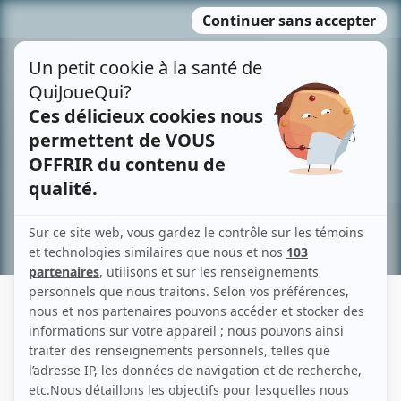
Passer
MENU
au
contenu
Recherche avancée »
CHRISTIAN BRISSON-DARGIS
Liens
Fiche de Christian Brisson-Dargis sur Showbizz.net