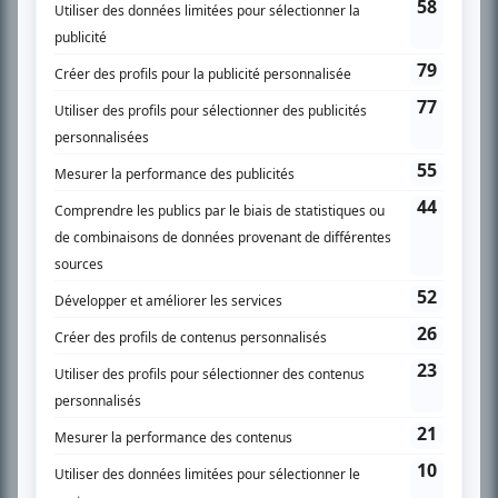
son petit écran. Celui qu’on surnomme parfois «l’encyclopédie de la
télévision» a d’abord oeuvré au magazine TV Hebdo de 1996 à 2001. Sa
spécialité: la télé québécoise. On peut l’entendre régulièrement commenter
l’actualité télévisuelle au 98,5.
En savoir plus »
SUR LE RÉSEAU BIZZ MÉDIA
PLAN DU SITE
Accueil
Liste des oeuvres
Liste des comédiens
Recherche avancée
À propos