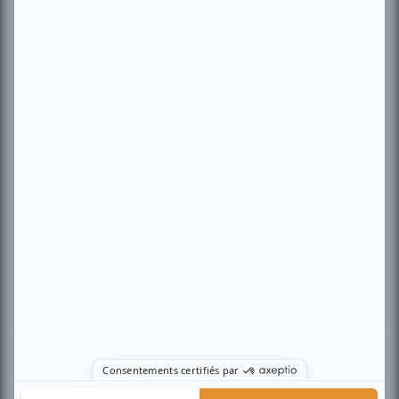
PLAN DU SITE
Accueil
Liste des oeuvres
Liste des comédiens
Recherche avancée
À propos
Nous contacter
Termes et conditions
Politique de confidentialité
Gestion du consentement