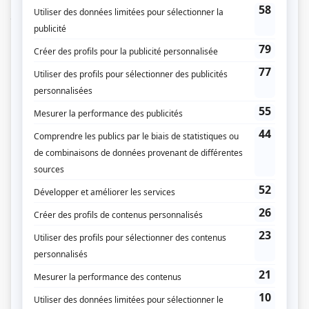
sa municipalité où il organise des compétitions équestres, il a tout à perdre si
jamais il est retrouvé. Surtout que ses anciens complices, qui sont en fait son
père Don, ses frères Steve, Pascal et Mathieu, sont sur le point d'être libérés
de prison. Sera-t-il rattrapé par son passé?
(Fourni par la production)
Liens
Fiche de
Le clan
sur Showbizz.net
Genre
Série
Réalisation
Jim Donovan
Textes
Joanne Arseneau
Compagnie de production
Productions Casablanca