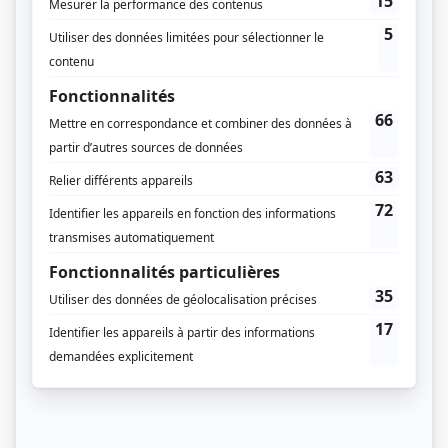
Sébastien Ricard
(
Jean-François Gagnon / Yannick Moreau
)
Karine Lagueux
(
Brigitte Bonin
)
Benoît Gouin
(
Thomas Chamberland
)
Luc Senay
(
Jean-Claude Bonin
)
Denise Bouchard
(
Carole Landry
)
Roger Léger
(
Donald Moreau
)
Jean-Sébastien Courchesne
(
Mathieu Moreau
)
Pierre-Yves Cardinal
(
Pascal Moreau
)
Louis-Philippe Dandenault
(
Steve Moreau
)
Germain Houde
(
Réjean Marcil
)
André Roy
(
Jean-Jean
)
Sylvie Boucher
(
Nicole Bonin
)
Alex Richard
(
Zachary, 12 ans
)
Patrice Godin
(
Richard Leroux
)
Christian Essiambre
(
Gabriel Daneau
)
Florence Patry-Jacques
(
Antoinette Gagnon
)
Anika Lirette
(
Stéphanie
)