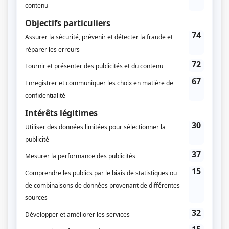
Avenue Productions
Productions Phare-Est
Diffuseur(s)
ICI Radio-Canada Télé
ICI ARTV
Dates de diffusion
Du 31 octobre 2015 au 29 avril 2016
Durée et heure de diffusion
12 épisodes au total
Saison 1: Diffusée chaque samedi à 21h00
(60 minutes)
Saison 2: Diffusée chaque vendredi à 21h00
(60 minutes)
Distribution