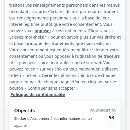
Sébastien Ricard (Photo: ICI Radio-Canada Télé)
Description sommaire de l'histoire
L'histoire de Yannick Moreau, un criminel contraint en 2007 de collaborer avec
la justice dans une histoire de drogues, qui s'est soldée par l'arrestation de
ses anciens complices. Obligé de quitter son milieu, au Nouveau-Brunswick, il
a été placé au Québec dans un programme de protection des témoins sous
l'identité de Jean-François Gagnon. Au Québec, tout son entourage, incluant
la femme qu'il aime et avec qui il a eu deux enfants, ignore son passé, dont
Zac, le fils abandonné. Mais soudainement pressenti comme le futur maire de