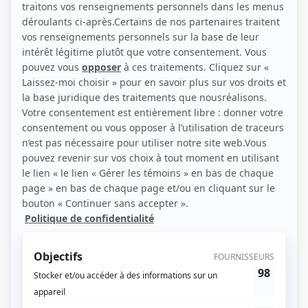
(Source: Showbizz.net / Stéphane Chaput)
Liens
Fiche de Fernand Patry sur Showbizz.net
Personnages
Blue Moon
(
Yves «Bouboule» Larue
)
Le clan
(
Bandit Hell's Angels
)
Unité 9
(
Claude Cadorette
2015
)
Le dernier chapitre : La vengeance
(
Prisonnier costaud
)