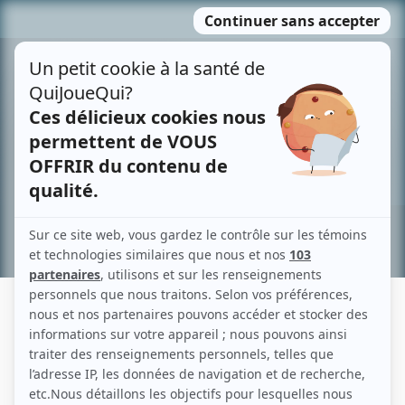
Passer
MENU
au
contenu
Recherche avancée »
FERNAND PATRY