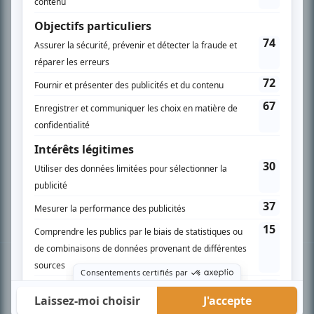
PLAN DU SITE
Accueil
Liste des oeuvres
Liste des comédiens
Recherche avancée
À propos
Nous contacter
Termes et conditions
Politique de confidentialité
Gestion du consentement