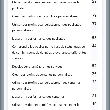
Chroniqueur télé du journal Le Soleil depuis 2001, Richard Therrien carbure à
son petit écran. Celui qu’on surnomme parfois «l’encyclopédie de la
télévision» a d’abord oeuvré au magazine TV Hebdo de 1996 à 2001. Sa
spécialité: la télé québécoise. On peut l’entendre régulièrement commenter
l’actualité télévisuelle au 98,5.
En savoir plus »
SUR LE RÉSEAU BIZZ MÉDIA
PLAN DU SITE
Accueil
Liste des oeuvres
Liste des comédiens
Recherche avancée