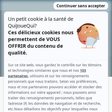
Passer
MENU
au
contenu
Recherche avancée »
SAMUEL CHIASSON
Liens
Fiche de Samuel Chiasson sur Showbizz.net