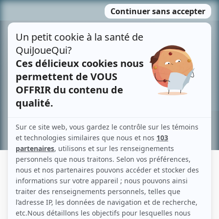
Passer
MENU
au
contenu
Recherche avancée »
SÉBASTIEN BELZILE
Liens
Fiche de Sébastien Belzile sur Showbizz.net