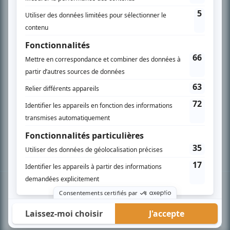
PLAN DU SITE
Accueil
Liste des oeuvres
Liste des comédiens
Recherche avancée
À propos
Nous contacter
Termes et conditions
Politique de confidentialité
Gestion du consentement
© BIZZ Média