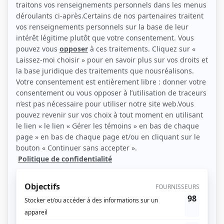
(Photo: Agence Ginette Achim)
Liens
Fiche de Jean-Sébastien Courchesne sur Showbizz.net
Personnages
La médiatrice
(
Marc
)