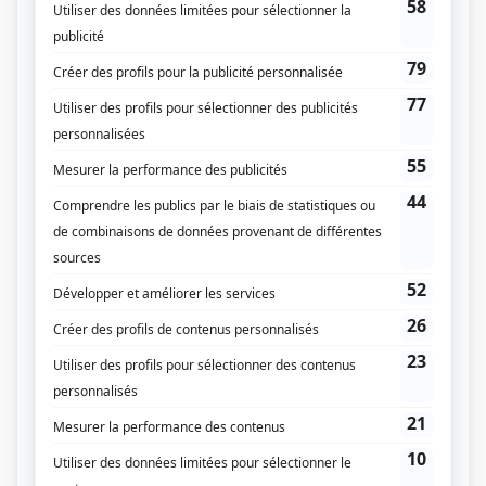
Les météorites
(
Adrien
)
Après le déluge
(
Jean-Michel Boyer
)
STAT
(
Intervenant DPJ
)
Indéfendable
(
Quentin Auger
2026
)
Mea Culpa
(
Luka
2025
)
Les Simone
(
Sébastien
)
District 31
(
Jonathan Trudel
2021
)
L'Échappée
(
Samuel Forget
)
Prémonitions
(
Benjamin
)
Le clan
(
Mathieu Moreau
)
Marche à l'ombre
(
Mathieu Hogue
)
Le chalet
(
P-A St-Arnaud
)
Nouvelle adresse
(
Mike Savard
2015
)
Toute la vérité
(
Michel Dupuis
2013
)
La galère
(
Gars de la construction
2013
)
Pure laine
(
Étudiant
)