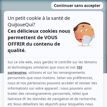
Passer
MENU
au
contenu
Recherche avancée »
ISABELLE BARTKOWIAK
Liens
Fiche de Isabelle Bartkowiak sur Showbizz.net