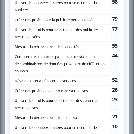
l’actualité télévisuelle au 98,5.
En savoir plus »
SUR LE RÉSEAU BIZZ MÉDIA
PLAN DU SITE
Accueil
Liste des oeuvres
Liste des comédiens
Recherche avancée
À propos
Nous contacter