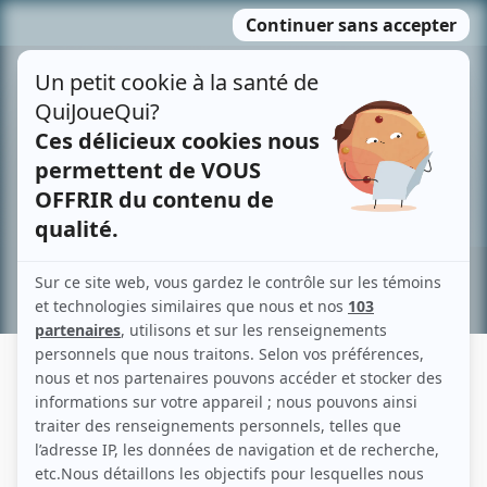
Passer
MENU
au
contenu
Recherche avancée »
AVENUE PRODUCTIONS
Liens
Fiche de Avenue Productions sur Showbizz.net