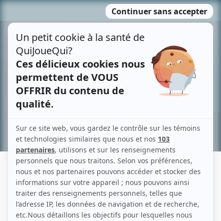
Passer
MENU
au
contenu
Recherche avancée »
ANDRÉ ROY