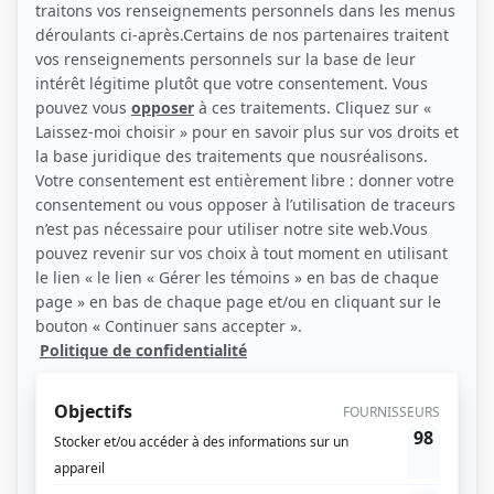
(Source: Radio-Canada)
Liens
Fiche de André Roy sur Showbizz.net
Personnages
Mont-Rouge
(
Armand Saulnier
)
Bedaine
(
Criminel armé
)
Projet Innocence
(
Gardien
)
Comme dans l'espace
(
Tortue
)
Les Newbies
(
André
)
À la valdrague
(
Bernie
)