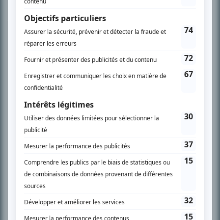
Chroniqueur télé du journal Le Soleil depuis 2001, Richard Therrien carbure à
son petit écran. Celui qu’on surnomme parfois «l’encyclopédie de la
télévision» a d’abord oeuvré au magazine TV Hebdo de 1996 à 2001. Sa
spécialité: la télé québécoise. On peut l’entendre régulièrement commenter
l’actualité télévisuelle au 98,5.
En savoir plus »
SUR LE RÉSEAU BIZZ MÉDIA
PLAN DU SITE
Accueil
Liste des oeuvres
Liste des comédiens
Recherche avancée