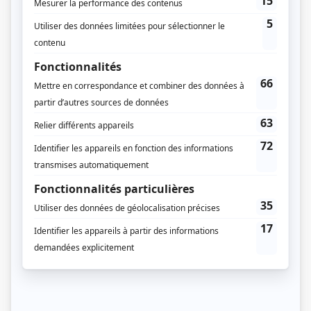
Nanoby
Diffuseur(s)
Télé-Québec
Illico+
Dates de diffusion
Du 7 septembre 2023 au 8 octobre 2023
Durée et heure de diffusion
5 épisodes au total
Saison 1: Du 7 septembre 2023 au 5 octobre 2023 (chaque jeudi, 21h00) (90
minutes)
Récompenses
Prix Gémeaux 2023 - Meilleur rôle de soutien : Série dramatique - Anne
Dorval (Madeleine Larouche)
Prix Gémeaux 2023 - Meilleur premier rôle: série dramatique - Patrick Hivon
(Julien Larouche)