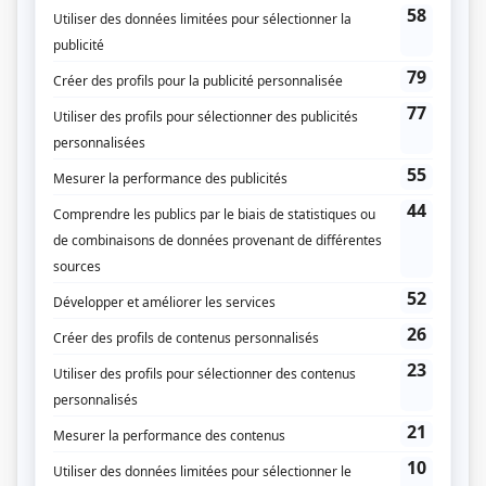
pour les États-Unis. Mais une nuit d'octobre 1991 vient bouleverser leurs
plans et anéantir leurs espoirs à jamais. Mireille, quelques années plus tard,
quitte le nid familial, se jurant de ne jamais revenir. Trente ans plus tard, alors
qu'elle est devenue thanatologue, Mireille retourne dans sa famille
embaumer sa mère à la demande de celle-ci, retrouvant ses frères, qu'elle n'a
pas revus depuis des décennies. Bientôt, les secrets et les rancœurs refont
surface, s'entremêlant au deuil et à une inarrêtable quête de vérité et de
réconciliation. D'après l'œuvre de Michel Marc Bouchard.
(Fourni par la production)
Liens
Fiche de
La nuit où Laurier Gaudreault s'est réveillé
sur Showbizz.net
Genre
Série
Réalisation
Xavier Dolan
Production