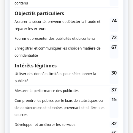
Nancy Grant
Xavier Dolan
Textes
Xavier Dolan
Production exécutive
Harry Grivakis
Javi Hernandez
Ernie Grivakis
Production associée
Jasmyrh Lemoine
Musique
David Fleming
Hans Zimmer
Compagnie de production