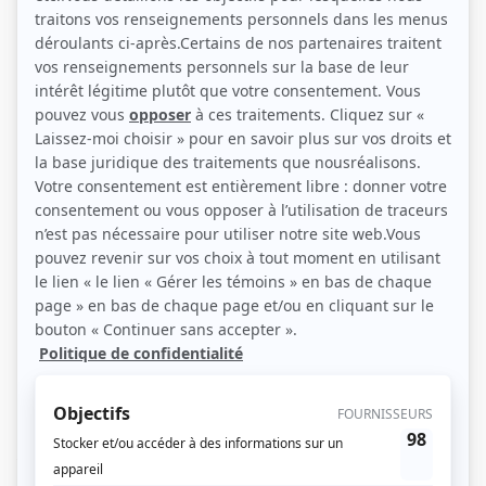
Magalie Lépine-Blondeau, Éric Bruneau, Anne Dorval et Xavier Dolan (Photo:
Fred Gervais)
Description sommaire de l'histoire
Au début des années 90, Mireille, son frère Julien et leur meilleur ami Laurier
forment un trio inséparable. Les garçons viennent de remporter le
championnat provincial de baseball et rêvent d'un jour quitter leur village natal