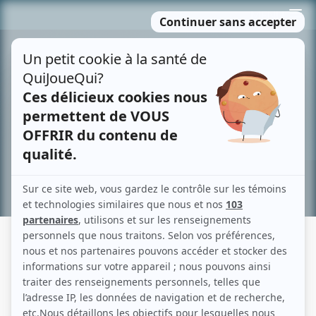
Passer
MENU
au
contenu
Recherche avancée »
LA NUIT OÙ LAURIER GAUDREAULT
S'EST RÉVEILLÉ
Fiche détaillée
Liste des épisodes