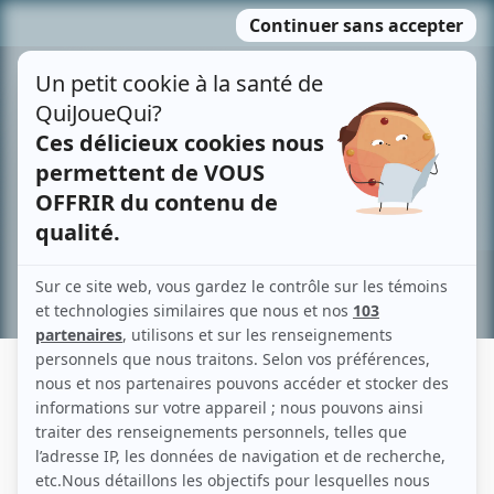
Passer
MENU
au
contenu
Recherche avancée »
ERNIE GRIVAKIS
Liens
Fiche de Ernie Grivakis sur Showbizz.net