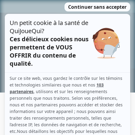
Passer
MENU
au
contenu
Recherche avancée »
RAPHAËL CHAMPAGNE
Liens
Fiche de Raphaël Champagne sur Showbizz.net