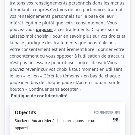
(Source: Showbizz.net / Elizabeth Lepage-Boily)
Liens
Fiche de Robin L'Houmeau sur Showbizz.net
Personnages
Le dernier des monstres
(
Philippe Lesage
2026
-
)
Libre dès maintenant
(
Christophe
2025
)
À Marianne de Leonard (So Long, Marianne)
(
Dealer
)
FEM
(
Uriel
)
Une affaire criminelle 2023
(
Loïc Papineau
)