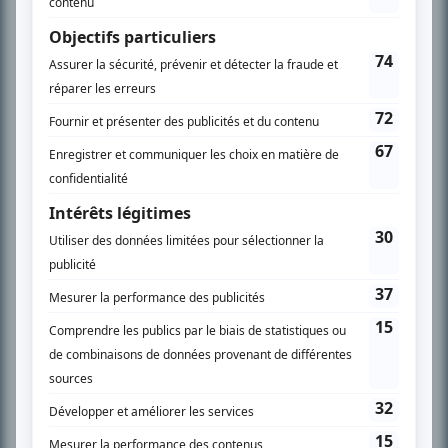
télévision» a d’abord oeuvré au magazine TV Hebdo de 1996 à 2001. Sa
spécialité: la télé québécoise. On peut l’entendre régulièrement commenter
l’actualité télévisuelle au 98,5.
En savoir plus »
SUR LE RÉSEAU BIZZ MÉDIA
PLAN DU SITE
Accueil
Liste des oeuvres
Liste des comédiens
Recherche avancée
À propos