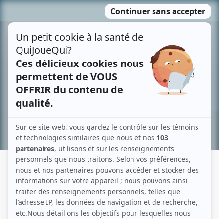
Passer
MENU
au
contenu
Recherche avancée »
LAURIE BABIN