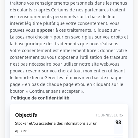
(Source: Photo: Andréanne Gauthier)
Liens
Fiche de Laurie Babin sur Showbizz.net
Personnages
Indéfendable
(
Solène Legault
2025
)