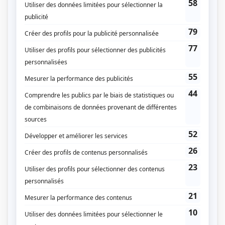
La nuit où Laurier Gaudreault s'est réveillé
(
Marie Saint-Jean
)
Lac-Noir
(
Jade
)
La vie compliquée de Léa Olivier
(
Sarah Beaupré
)
Mon fils
(
Noémie Craig
)
Le 422
(
Dju
)
Toute la vie
(
Berthe Trevail
2022
)
Victor Lessard
(
Myriam Cummings
2019
)
Olivier
(
Chantal
)
L'Échappée
(
Joëlle Leroux
)
Mémoires vives
(
Fleur Desgagnés
2016
)
En thérapie
(
Noémie Vincent-Laramée
2012
)
30 vies
(
Catherine Desrochers
)
Tactik
(
Éloïse
)
Géants
(
Nelly
)