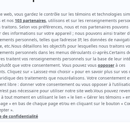
scription.
rd Therrien carbure à son petit écran. Celui qu’on surnomme parfois «l’encyclopédie 
1996 à 2001. Sa spécialité: la télé québécoise. On peut l’entendre régulièrement