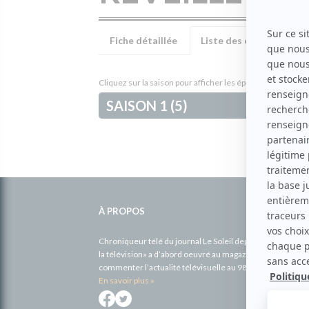
Fiche détaillée
Liste des épisodes
Cliquez sur la saison pour afficher les épisodes et leur de
SAISON 1 (5)
Informations
complémentaires
À PROPOS
Chroniqueur télé du journal Le Soleil depuis 2001, Richa
la télévision» a d’abord oeuvré au magazine TV Hebdo de 
commenter l’actualité télévisuelle au 98,5.
En savoir plus »