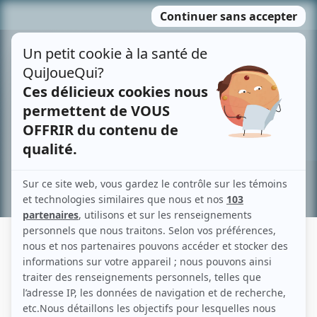
Passer
MENU
au
contenu
Recherche avancée »
NANOBY
Liens
Fiche de Nanoby sur Showbizz.net