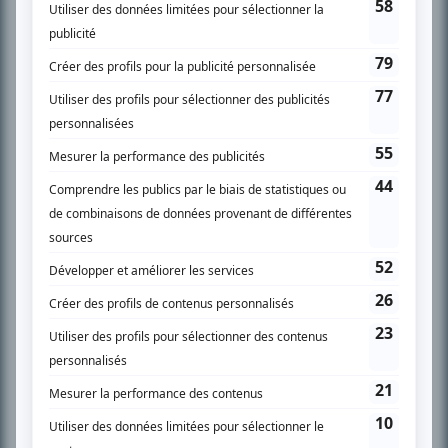
PLAN DU SITE
Accueil
Liste des oeuvres
Liste des comédiens
Recherche avancée
À propos
Nous contacter
Termes et conditions
Politique de confidentialité
Gestion du consentement