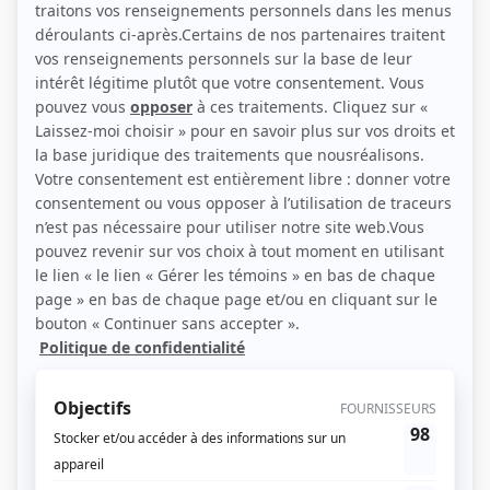
(Source: Photo: Michel Castilloux)
Liens
Fiche de Alexandre Gagné sur Showbizz.net
Personnages
Les beaux malaises
(
Homme couple photo
)