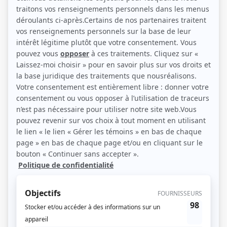
(Source: Photo: Sacha Bourque)
Liens
Fiche de Sarah-Anne Parent sur Showbizz.net
Personnages
Échouées
(
Cliente
)