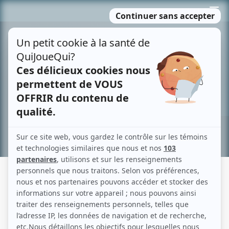
Passer
MENU
au
contenu
Recherche avancée »
NORMAND DANEAU