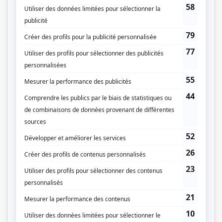
Mont-Rouge
(
Luc Doiron
)
Une affaire criminelle 2023
(
Michel Leroyer
2023
-
)
Alertes
(
François
2025
)
Les mecs
(
Martin Lamoureux
)
Les Simone
(
Clément Garceau
2017
)
Mirador III
(
Daniel Malenfant
)
Unité 9
(
Martin Lavallé
2012
-
2017
)
Vertige
(
Adrien Roussel
)
30 vies
(
Pierre-Paul Lefebvre
)
Rock et Rolland
(
Chiro Bombardier
)
Trauma
(
Robert Charbonneau
2014
)
Mirador I-II
(
Daniel Malenfant
)
Octobre 70 (October 1970)
(
Marc Carbonneau
)
Les étoiles filantes
(
Daniel Rajotte
)
Tout sur moi
(
Normand Daneau
)
L'héritière de Grande Ourse
(
Émile Biron
)
Il était une fois dans le trouble
(
Dan
)