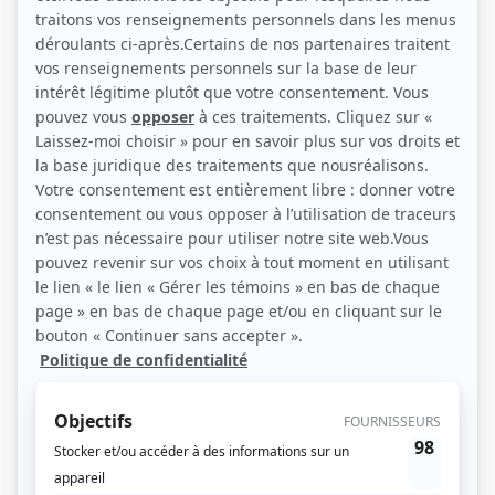
(Photo: Daniel Robillard)
Liens
Fiche de Normand Daneau sur Showbizz.net
Personnages
Alertes : Pelletier
(
François Grondin
)