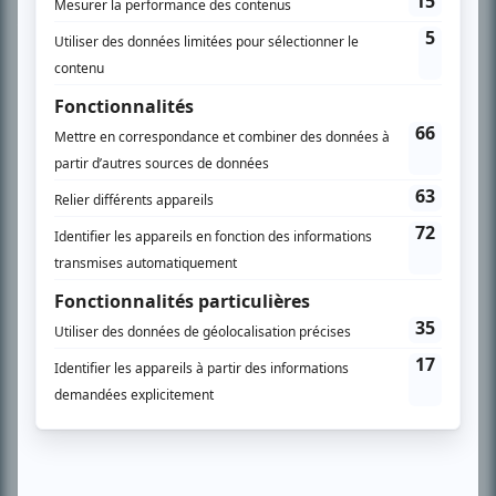
son petit écran. Celui qu’on surnomme parfois «l’encyclopédie de la
télévision» a d’abord oeuvré au magazine TV Hebdo de 1996 à 2001. Sa
spécialité: la télé québécoise. On peut l’entendre régulièrement commenter
l’actualité télévisuelle au 98,5.
En savoir plus »
SUR LE RÉSEAU BIZZ MÉDIA
PLAN DU SITE
Accueil
Liste des oeuvres
Liste des comédiens
Recherche avancée
À propos