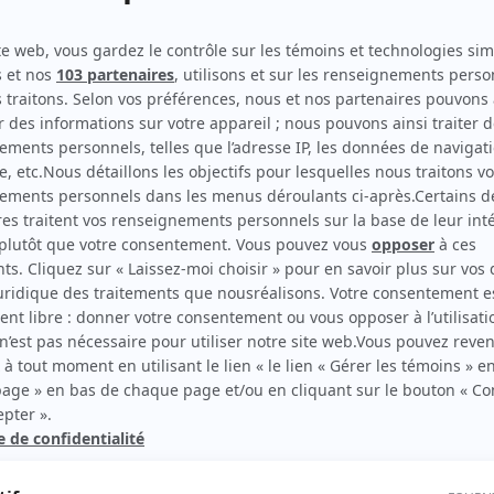
Oka, un été indien (Indian Summer : The Oka Crisis)
(
Sous-ministre
)
Grande Ourse
(
Technicien
)
Nuremberg
(
Sergent Fuchs
)
Pavillon de l'oubli (The Sleep Room)
(
Philip Jones
)
rd Therrien carbure à son petit écran. Celui qu’on surnomme parfois «l’encyclopédie 
1996 à 2001. Sa spécialité: la télé québécoise. On peut l’entendre régulièrement