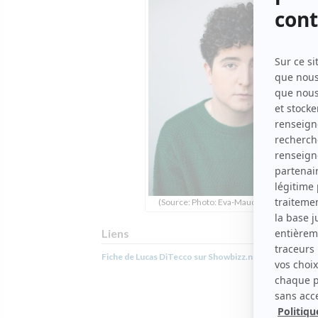
(Source: Photo: Eva-Maude T.C.)
Liens
Fiche de Lucas DiTecco sur Showbizz.net