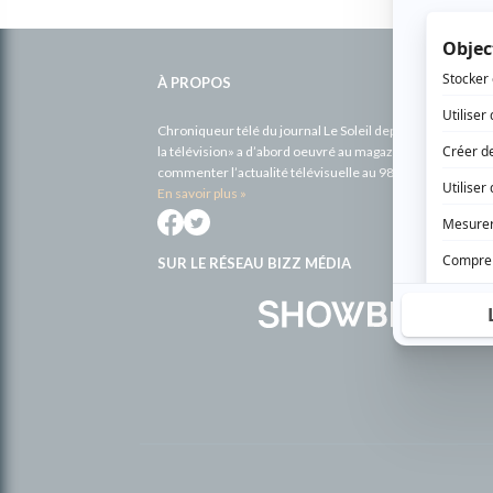
Informations
complémentaires
À PROPOS
Chroniqueur télé du journal Le Soleil depuis 2001, Richa
la télévision» a d’abord oeuvré au magazine TV Hebdo de 
commenter l’actualité télévisuelle au 98,5.
En savoir plus »
SUR LE RÉSEAU BIZZ MÉDIA