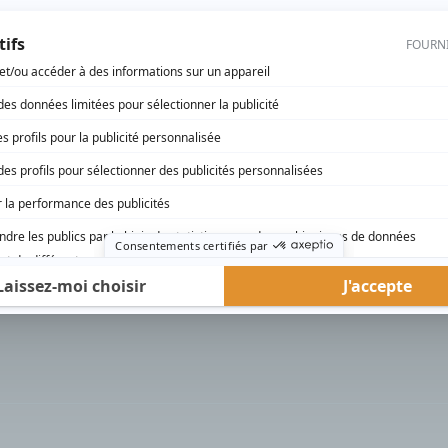
rd Therrien carbure à son petit écran. Celui qu’on surnomme parfois «l’encyclopédie 
1996 à 2001. Sa spécialité: la télé québécoise. On peut l’entendre régulièrement