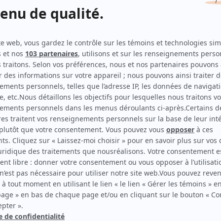
Motel Paradis
(
Ulysse Richard
)
Virage – Double faute
(
Préposé antidopage
)
Campus
(
Jayden
)
Chaos
(
Antonio Moretti
)
District 31
(
Étudiant coin de rue
2017
)
30 vies
(
Ramon Garcia
2016
)