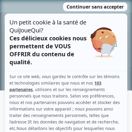
Passer
MENU
au
contenu
Recherche avancée »
LUC SICARD
Liens
Fiche de Luc Sicard sur Showbizz.net