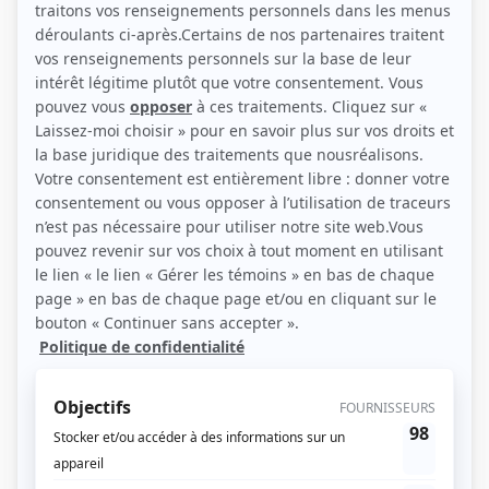
Récompenses
Séries ou téléromans
Prix Gémeaux 2002 - Meilleure musique originale dramatique - La vie la vie
Prix Gémeaux 2002 - Meilleur thème musical original toutes catégories - La
vie la vie
Prix Gémeaux 2001 - Meilleure musique originale pour une émission ou une
série dramatique ou documentaire - La vie la vie
Contributions
Dérive
Musicien
Nous
Musicien
Fragments
Musicien
Piégés
Musicien
Chaos
Musicien
La faille
Musicien
Le monstre
Musicien