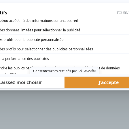
rd Therrien carbure à son petit écran. Celui qu’on surnomme parfois «l’encyclopédie 
1996 à 2001. Sa spécialité: la télé québécoise. On peut l’entendre régulièrement