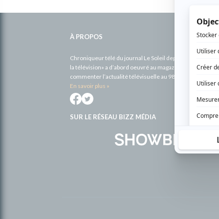
Informations
complémentaires
À PROPOS
Chroniqueur télé du journal Le Soleil depuis 2001, Richa
la télévision» a d’abord oeuvré au magazine TV Hebdo de 
commenter l’actualité télévisuelle au 98,5.
En savoir plus »
SUR LE RÉSEAU BIZZ MÉDIA