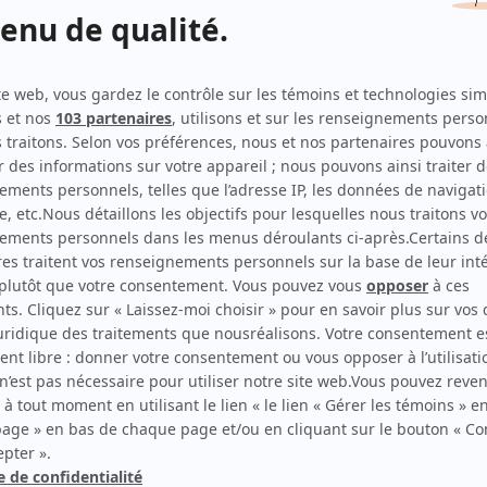
Dumas
(
Robert Gariépy
2025
)
STAT
(
Me Leclerc
2024
)
Plan B III
(
Officier
)
Chaos
(
Célébrant mariage
)
Une autre histoire
(
Bernard «Engel» Beaulac
2022
)
Ruptures
(
Me Gilmour
2018
)
Mémoires vives
(
Membre du CA
)
La galère
(
Huissier
2009
)
Moi et l'autre... II
(
Le journaliste
)
Épopée rock
(
Gaétan Monette
)