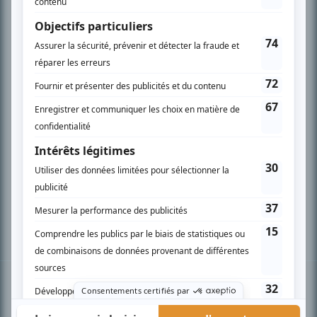
PLAN DU SITE
Accueil
Liste des oeuvres
Liste des comédiens
Recherche avancée
À propos
Nous contacter
Termes et conditions
Politique de confidentialité
Gestion du consentement