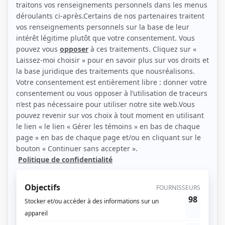
(Source: Photo: Agence artistique Helena)
Liens
Fiche de Frédérique Asselin sur Showbizz.net
Personnages
Chaos
(
Xia
)