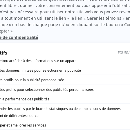
ois,
Claude Gasse
(
La secrétaire
)
bec)
Marcel Girard
(
Le médecin
)
Sylvie Heppel
(
La gardienne
)
Suzanne Lafortune
(
Une infirmière
)
Jean Lajeunesse
(
Jean
)
Françoise Lemaître-Auger
(
Une infirmière
)
Liette Lomez
(
Une choriste
)
Jean-Claude Meunier
(
Robert
)
Michel Prévost
(
Un infirmier
)
Bruno Raggi
(
Le maître d'hôtel
)
Renée Claude Riendeau
(
Nathalie, 5 ans
)
Fernand Sainte-Marie
(
Le commentateur sportif
)