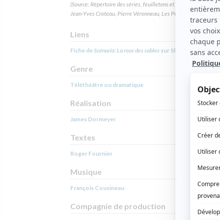
(Source: Répertoire des séries, feuilletons et téléromans québéc
Jean-Yves Croteau, Pierre Véronneau, Les Publications du Qué
Liens
Fiche de
Scénario: La rose des sables
sur Showbizz.net
Genre
Téléthéâtre ou dramatique
Réalisation
James Dormeyer
Textes
Roger Fournier
Musique
François Cousineau
Compagnie de production