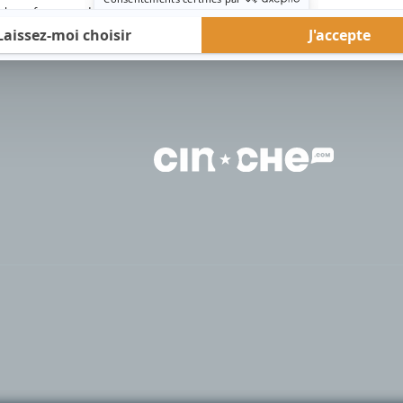
rd Therrien carbure à son petit écran. Celui qu’on surnomme parfois «l’encyclopédie 
1996 à 2001. Sa spécialité: la télé québécoise. On peut l’entendre régulièrement