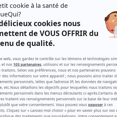
Louise Marleau
(
Dominique La Salle
)
Daniel Gadouas
(
Marcel
)
Isabelle Doré
(
Nathalie
)
Pierre Dufresne
(
François
)
Georges Groulx
(
Georges
)
Colette Courtois
(
La mère dans le téléroman
)
Louis De Santis
(
Le père dans le téléroman
)
Suzane Bouchard
(
La fille dans le téléroman
)
Dominique Briand
(
Martin
)
Yvette Thuot
(
La mère de Dominique
)
ada)
Jean Coutu
(
Le père de Dominique
)
Marc Messier
(
Fabien
)
Jean-Pierre Bergeron
(
Étienne
)
ogue.
quent
Janette Bertrand
(
Janette
)
 son
Gilles Desrochers
(
Un infirmier
)
Anne-Marie Ducharme
(
La patiente
)
t
Monique Fauteux
(
Une choriste
)