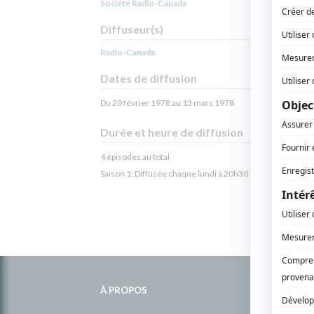
Société Radio-Canada
Diffuseur(s)
Radio-Canada
Dates de diffusion
Du 20 février 1978 au 13 mars 1978
Durée et heure de diffusion
4 épisodes au total
Saison 1: Diffusée chaque lundi à 20h30
(30 minutes)
Informations
complémentaires
À PROPOS