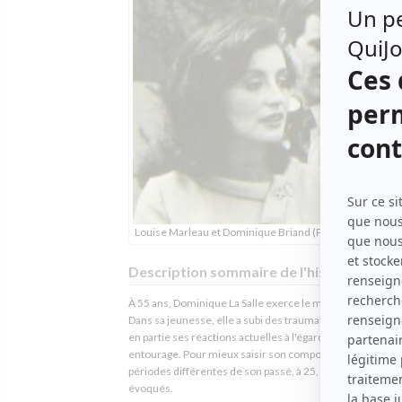
Louise Marleau et Dominique Briand (Photo: Radio-Can
Description sommaire de l'histoire
À 55 ans, Dominique La Salle exerce le métier de psychol
Dans sa jeunesse, elle a subi des traumatismes qui expli
en partie ses réactions actuelles à l'égard de sa fille et de
entourage. Pour mieux saisir son comportement, trois
périodes différentes de son passé, à 25, 35 et 45 ans, son
évoqués.