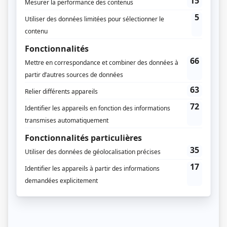
Début le 24 septembre 1983
Durée et heure de diffusion
50 épisodes au total
Diffusion en cours
Diffusion en cours
Saison 1: Diffusée samedi, dimanche à 08h30
(30 minutes)
Saison 2: Diffusée samedi, dimanche à 08h30
(30 minutes)
Informations supplémentaires
L'horaire de diffusion est celui de Radio-Canada.
Distribution
Marie Eykel
(
Passe-Partout
)
Claire Pimparé
(
Passe-Carreau
)