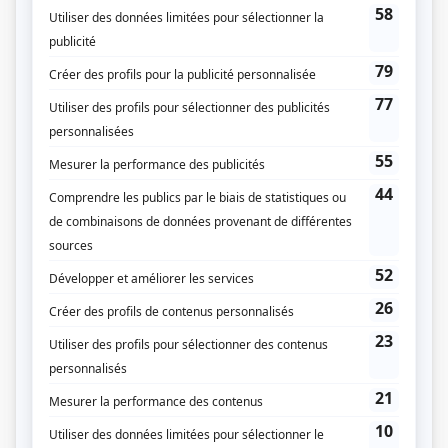
Mme Coucou, Ti-Brin, Mélodie, son frère Giboulé et son père Tamarin.
(Source: Ministère de l'Éducation, gouvernement du Québec)
Liens
Fiche de
Passe-Partout II
sur Showbizz.net
Genre
Fiction pour enfants
Réalisation
Richard Lahaie
Patrick Clune
Textes
Jean-Pierre Liccioni
Jocelyne Goyette
Production exécutive
Thomas Froundjian