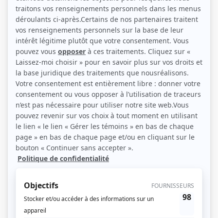
Claire Pimparé, Marie Eykel et Jacques L'Heureux (Photo: Radio-Québec)
Description sommaire de l'histoire
Passe-Partout, Passe-Carreau et Passe-Montagne vivent différentes
expériences liées au domaine de la musique, de la motricité, du langage, des
sciences et des mathématiques. À eux se joignent leurs amis Tourmaline,
Bubu et le fermier Fardoche, ami de la nature et des animaux. Chez les
marionnettes, on retrouve la famille de Perlin et Perline, leurs enfants
Cannelle et Pruneau, Grand-papa Bi et le petit cousin de la campagne, Rigodon.
S'ajoutent à ce petit monde le personnage de télévision, Alakazou, la voisine