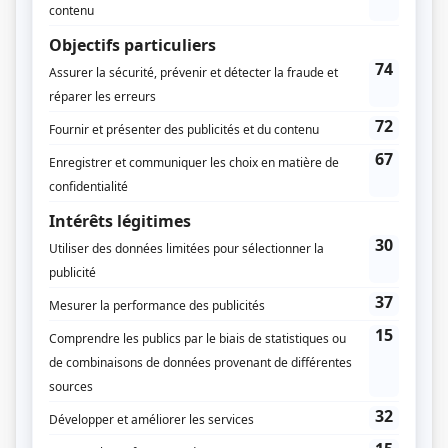
Production déléguée
Jean Savard
Réalisation-coordination
Pierre Tremblay
Musique
Pierre F. Brault
Michel Robidoux
Compagnie de production
Direction générale des moyens de l'enseignement
Les Productions Champlain
Diffuseur(s)
Radio-Canada
Radio-Québec
Dates de diffusion