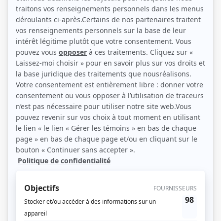
Monique Miller (Photo: Radio-Canada)
Description sommaire de l'histoire
Médecins, infirmières, internes et patients vivent ensemble au septième
étage de l'aile nord d'un hôpital montréalais. Chacun des patients a sa petite
histoire, riche en situations dramatiques. Au centre de l'intrigue, une famille
formée d'Yves Charron, médecin interniste, de son frère Marcel, praticien, de
la femme de ce dernier, Yolande, infirmière, et de leur mère Aurélie. Marcel
est plus ou moins irresponsable, préférant le jeu et l'alcool au travail. Sa mère,
aveuglée par l'amour qu'elle lui porte, encourage tacitement sa faiblesse. C'est
donc Yolande qui s'occupe des enfants. Quant à Yves, qui fait une carrière
exceptionnelle, il est à l'égard de son frère d'une intransigeance que lui