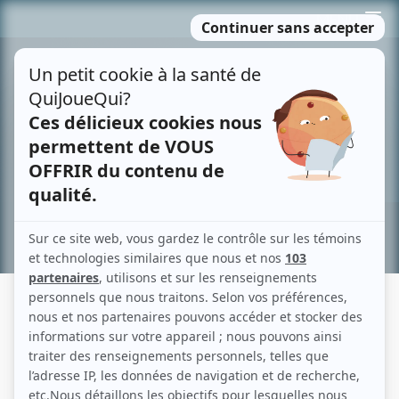
Passer
MENU
au
contenu
Recherche avancée »
SEPTIÈME NORD