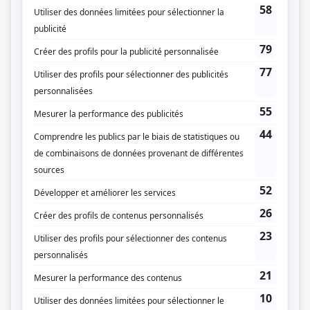
reproche leur mère. L'action se déroule alternativement dans l'univers
hospitalier et le milieu familial des médecins.
(Source: Répertoire des séries, feuilletons et téléromans québécois, Jean-Yves
Croteau, Pierre Véronneau, Les Publications du Québec)
Liens
Fiche de
Septième nord
sur Showbizz.net
Genre
Téléroman
Réalisation
André Bousquet
Textes
Guy Dufresne
Musique
F.A. Boieldieu