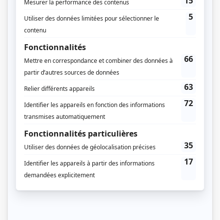
L'émission a été déplacée le lundi à 20h dès juin 1967.
Distribution
Jean-Louis Roux
(
Dr Yves Charron
)
Janine Sutto
(
Aurélie Charron
)
Benoît Girard
(
Dr Marcel Charron
)
Monique Miller
(
Yolande Hébert-Charron
)
Jacques Godin
(
Dr Albert Quesnel
)
Charlotte Boisjoli
(
Danielle Desgagné
)
Gilles Pelletier
(
Dr Laurent Desgagné
)
Ovila Légaré
(
Octave Généreux
)
Roland Chenail
(
Candide Poirier
)
Catherine Bégin
(
Renée Daigneault
)
Georges Bouvier
(
Grégoire Daigneault
)
Suzanne Lévesque
(
Desneige Renaud
)
Louise Rémy
(
Charlotte Hébert
)