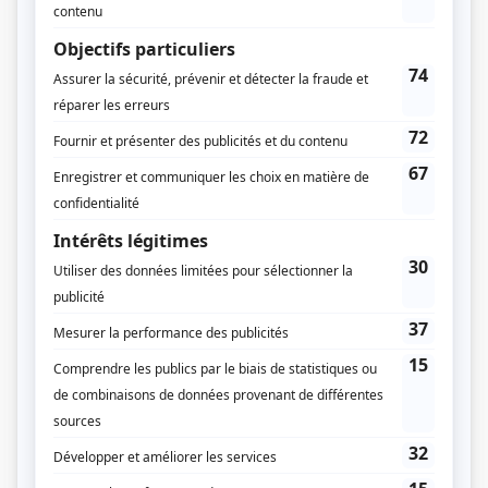
Du 7 septembre 1972 au 30 août 1973
Durée et heure de diffusion
52 épisodes au total
Saison 1: Diffusée chaque jeudi à 22h00
(30 minutes)
Distribution principale
Georges Carrère
(
Georges
)
Mariette Duval
(
Mariette
)
Jacques Morency
(
Animateur
)
Distribution secondaire
Béatrice Picard
(
Rôle inconnu
)
Robert Rivard
(
Rôle inconnu
)