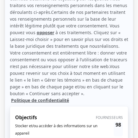
Mariette Duval et Georges Carrère (Photo: TVA)
Description sommaire de l'histoire
Dans cette émission à l'intention des consommateurs, Georges et son
épouse Mariette, couple issu d'un milieu social moyen, indiquent la bonne
marche à suivre pour régler efficacement les problèmes auxquels la société
moderne doit faire face. En compagnie de voisins et d'amis, ils élaborent, au
moyen de sketchs, des scènes de la vie quotidienne.
(Source: Encyclopédie artistique 75)