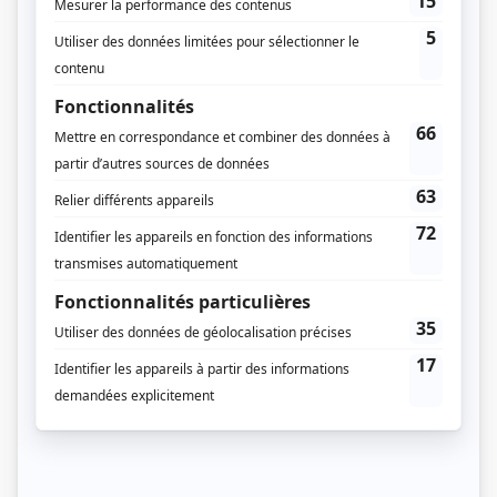
Louise Rémy
(
Rôle inconnu
)
René Caron
(
Rôle inconnu
)
Pierre Valcour
(
Rôle inconnu
)
Suzanne Langlois
(
Rôle inconnu
)
Yves Corbeil
(
Rôle inconnu
)
Jérôme Thiberghien
(
Rôle inconnu
)
Christian Delmas
(
Rôle inconnu
)
Alpha Boucher
(
Rôle inconnu
)
Dominique Brousseau
(
Rôle inconnu
)
Robert de Cotret
(
Rôle inconnu
)
Pat Gagnon
(
Rôle inconnu
)
Marc Hébert
(
Rôle inconnu
)
Lise Lasalle
(
Rôle inconnu
)
Pierre Dufresne
(
Rôle inconnu
)
Pierre Labelle
(
Rôle inconnu
)
Françoise Lemaître-Auger
(
Rôle inconnu
)
Bernard Assiniwi
(
Rôle inconnu
)