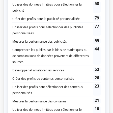
Liens
Fiche de
Comme tout l'monde
sur Showbizz.net
Genre
Téléroman
Réalisation
Jean-Louis Sueur
Textes
Marcel Cabay
Compagnie de production
Télé-Métropole
Diffuseur(s)
TVA
Dates de diffusion