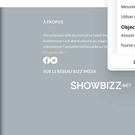
Informations
complémentaires
À PROPOS
Chroniqueur télé du journal Le Soleil depuis 2001, Richa
la télévision» a d’abord oeuvré au magazine TV Hebdo de 
commenter l’actualité télévisuelle au 98,5.
En savoir plus »
SUR LE RÉSEAU BIZZ MÉDIA