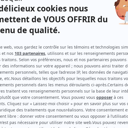
Jean Duceppe
(
William Larose
)
 la
Janine Sutto
(
Margot Larose
)
e et
Juliette Huot
(
Simone
)
 de
bilan
Andrée Lachapelle
(
Monique
)
Monique Miller
(
Suzie
)
Suzanne Marier
(
Élise
)
Benoît Girard
(
Guillaume Larose
)
Pierre Dufresne
(
Bob
)
Hubert Loiselle
(
Étienne Larose
)
Dominique Briand
(
Raymond
)
Yves Létourneau
(
Gaston
)
Paul Desmarteaux
(
Daniel Pigeon
)
Jean-Paul Kingsley
(
Maurice Thibodeau
)
Paul Guèvremont
(
Albert
)