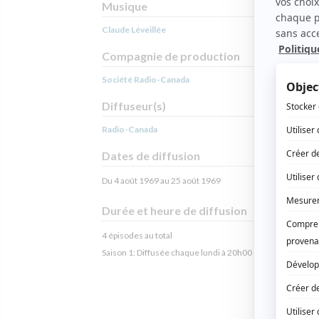
Musique
Claude Léveillée
Compagnie de production
Société Radio-Canada
Diffuseur(s)
Radio-Canada
Dates de diffusion
Du 4 août 1969 au 25 août 1969
Durée et heure de diffusion
4 épisodes au total
Saison 1: Diffusée chaque lundi à 20h00
(30 minutes)