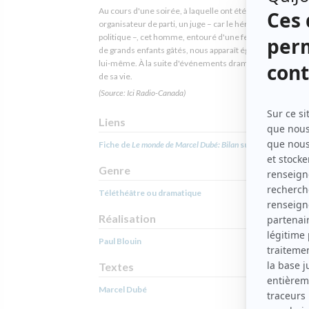
Au cours d'une soirée, à laquelle ont été invités un
organisateur de parti, un juge – car le héros désire faire de
politique –, cet homme, entouré d'une femme capricieus
de grands enfants gâtés, nous apparaît égoïste et satisfait
lui-même. À la suite d'événements dramatiques, il fera le 
de sa vie.
(Source: Ici Radio-Canada)
Liens
Fiche de
Le monde de Marcel Dubé: Bilan
sur Showbizz.net
Genre
Téléthéâtre ou dramatique
Réalisation
Paul Blouin
Textes
Marcel Dubé