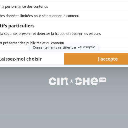
rd Therrien carbure à son petit écran. Celui qu’on surnomme parfois «l’encyclopédie 
1996 à 2001. Sa spécialité: la télé québécoise. On peut l’entendre régulièrement