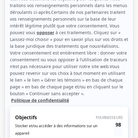
Marc Messier (Source: Radio-Canada)
Description sommaire de l'histoire
Terreur 404, c’est le code des pages qui n’existent pas, le seuil au-delà duquel
le quotidien dans ce qu’il a de plus banal bascule vers l’étrange, l’inquiétant,
l’horrible. Terreur 404, c’est une série de courtes fictions où nos pires
cauchemars s’incarnent à travers les technologies avec lesquelles nous
communiquons aujourd’hui les uns avec les autres. Pas la peine d’ajuster
votre appareil, il est déjà trop tard.
(Fourni par la production)