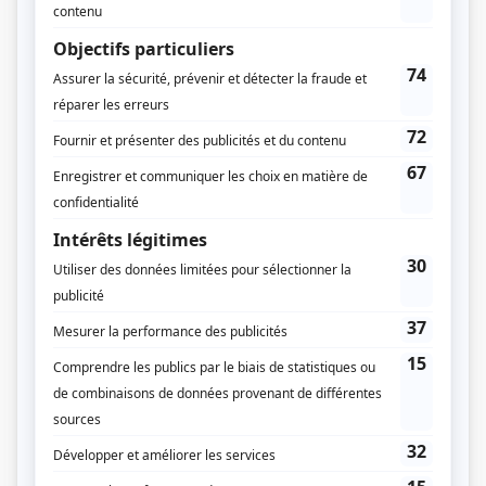
Jonathan Dauphinais
Sébastien Diaz
Compagnie de production
Productions Casablanca
Diffuseur(s)
Télé-Québec.tv
ICI TOU.TV
Dates de diffusion
Depuis le 30 mars 2017
Durée et heure de diffusion
15 épisodes au total
Saison 1: Disponible en ligne
Saison 2: Disponible en ligne