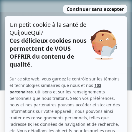
Passer
MENU
au
contenu
Recherche avancée »
TERREUR 404
Fiche détaillée
Liste des épisodes