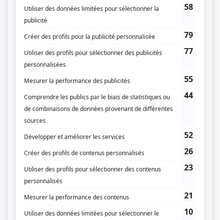
Liens
Fiche de
Terreur 404
sur Showbizz.net
Genre
Websérie
Réalisation
Sébastien Diaz
Production
Joanne Forgues
Catherine Faucher
Textes
Samuel Archibald
William S. Messier
Musique