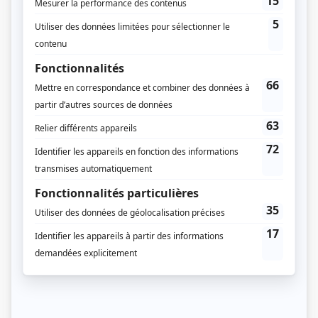
Distribution principale
Catherine Paquin-Béchard
(
Florence
)
Pier-Luc Funk
(
Yan
)
Catherine Brunet
(
Jeanne
)
Sandrine Bisson
(
Chantal
)
Iannicko N'Doua
(
Maxime
)
Guillaume Cyr
(
Philippe
)
Bianca Gervais
(
Patricia Sauvé
)
Jean-Simon Leduc
(
Charles
)
Guy Nadon
(
Léo
)
Jade-Mariuka Robitaille
(
Christine
)
Steve Laplante
(
Sylvain
)
Guillaume Tellier
(
Stéphane
)
Simon Pigeon
(
Patry
)
Julianne Côté
(
Gabrielle
)
Francis Ducharme
(
Jules
)