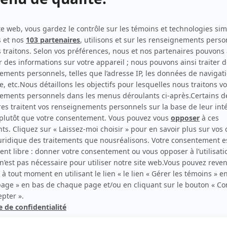
Terreur 404
(
Cynthia
)
Ma mère
(
Agente correctionnelle
)
Une autre histoire
(
Laurence
2019
-
2020
)
Catastrophe
(
Kathleen
)
Marche à l'ombre
(
Lana
)
Mon ex à moi
(
Zoé
)
30 vies
(
Jeune femme blonde
)
rd Therrien carbure à son petit écran. Celui qu’on surnomme parfois «l’encyclopédie 
1996 à 2001. Sa spécialité: la télé québécoise. On peut l’entendre régulièrement