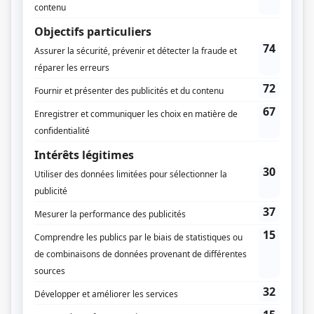
Entre deux draps
(
Antoine
)
Pour toujours, plus un jour
(
Charles Lebrun «Chuck»
)
Rue King
(
Pier-Luc
)
C'est comme ça que je t'aime
(
Louis «Sexiste #2»
2024
)
Fragile
(
Dominic Couture
)
Madame Lebrun
(
Martin Sainte-Marie
)
Le chalet
(
Max
)
MED
(
Nico
)
Mémoires vives
(
Jérémie Gendron
2015
-
2017
)
En audition avec Simon
(
Pier-Luc Funk
)
Toute la vérité
(
William Thibault
)
Tactik
(
Samuel Langevin
)
Les Parent
(
Maxime
)