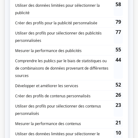
Prix Gémeaux 2021 - Meilleure interprétation : humour - Antoine - Entre deux
draps
Gala Artis 2021 - Artiste d'émissions jeunesse - Charles Lebrun «Chuck» -
Pour toujours, plus un jour
Prix Gémeaux 2017 - Meilleur premier rôle masculin : série dramatique
annuelle - Jérémie Gendron - Mémoires vives
Prix Gémeaux 2012 - Meilleure interprétation premier rôle jeunesse - Samuel
Langevin - Tactik
Personnages
Bébéatrice
(
Félix
)
Terreur 404
(
Yan
)
L'appel
(
Stéphane « Godasse » Gagné
)
Angles morts
(
Lambert
)
Vitrerie Joyal
(
Philippe Joyal
)
Les Révoltés
(
Jacob Gravel-Duquette
)
Plan B IV
(
Jessy Bonin
)