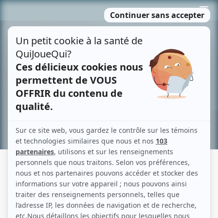
Passer
MENU
au
contenu
Recherche avancée »
PIER-LUC FUNK