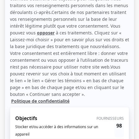
(Source: Showbizz.net / Elizabeth Lepage-Boily)
Liens
Fiche de Pier-Luc Funk sur Showbizz.net
Récompenses
Séries ou téléromans
Prix Gémeaux 2024 - Meilleur premier rôle masculin : série dramatique -
Jessy Bonin - Plan B IV