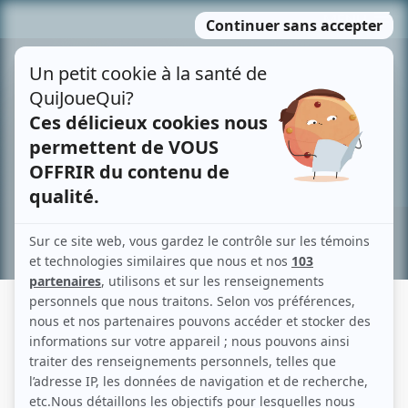
Passer
MENU
au
contenu
Recherche avancée »
STEVE GAGNON