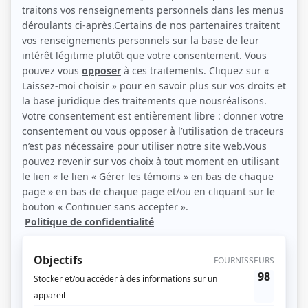
(Source: Photo: Jean-Sébastien Senecal)
Liens
Fiche de Steve Gagnon sur Showbizz.net
Personnages
Dernière seconde
(
Pierre-Yves Mercier
2026
)