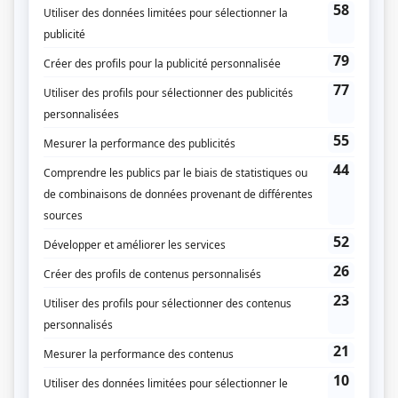
Mr Big
(
Gustave Giroux
)
STAT
(
Tristan Rhéaume
2023
-
)
Terreur 404
(
Daniel Gagné
)
Ma mère
(
Éric
)
Plan B II
(
Manu
)
District 31
(
Pascal Puget
2020
-
2021
)
L'Échappée
(
Jean-Simon Cardinal
2020
-
2022
)
Ruptures
(
Michaël Beaumont
)
Les pêcheurs
(
Jessy
)
O'
(
Alexandre Francoeur
2016
-
2018
)
Toute la vérité
(
Steve
)
Chabotte et fille
(
Jeune hipster
)
L'Auberge du chien noir
(
Elliot Dumas
)
Autres contributions
Les étés souterrains
Auteur