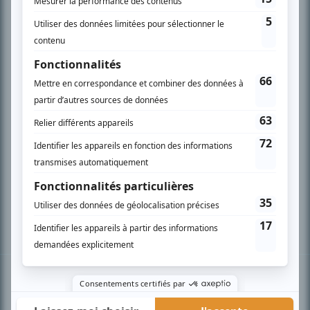
PLAN DU SITE
Accueil
Liste des oeuvres
Liste des comédiens
Recherche avancée
À propos
Nous contacter
Termes et conditions
Politique de confidentialité
Gestion du consentement