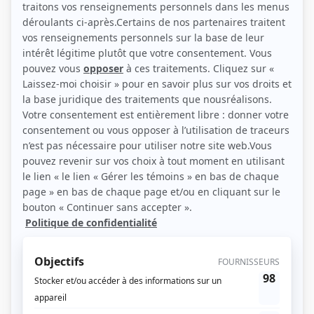
Personnages
À cause de mon oncle
(
Rôle inconnu
)
Grand-papa
(
Georges
)
Quinze ans plus tard
(
Jean-Baptiste Latour
)
Mont-Joye
(
Aurèle Gratton
)
Quelle famille!
(
Grand-père Tremblay
)
Au milieu de la course de notre vie
(
Rôle inconnu
)
Chez le père Gédéon
(
Rôle inconnu
)
Rue des Pignons
(
M. Lavergne
)
Cré Basile
(
Placide Tranquille
)
Coeur aux poings
(
Bertrand
)
Septième nord
(
Octave Généreux
)
Absolvo te
(
Curé Fulgence Denormanville
)
Sous le signe du lion I
(
Jérémie Martin
)
Filles d'Ève
(
Homme d'affaires
)