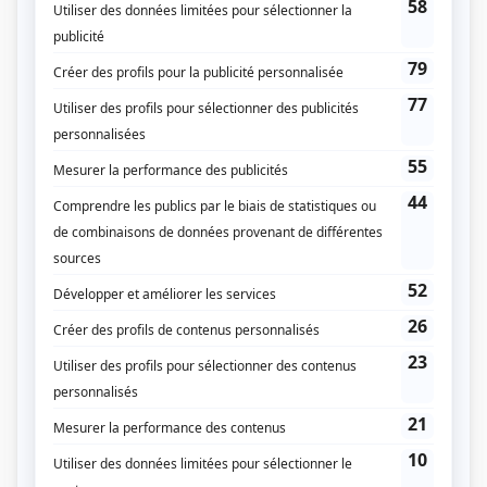
Ouragan
(
Rôle inconnu
)
Le grand duc
(
Rôle inconnu
)
Quatuor: Quand nous serons à la Manouan
(
M. Ouimet
)
Je vous ai tant aimé
(
Rôle inconnu
)
Le téléthéâtre: Un simple soldat
(
Édouard
)
Au Chenal du Moine
(
Didace Beauchemin
)
La pension Velder
(
Jean-Baptiste Latour
)
Quatuor: Le voyage à Rome
(
Le curé
)
Je me souviens
(
Duclos
)
Le Survenant
(
Didace Beauchemin
)
14, rue de Galais
(
Arthur Dion
)
Ressac
(
Abraham Galibois
)
Sisyphe et la mort
(
Rôle inconnu
)