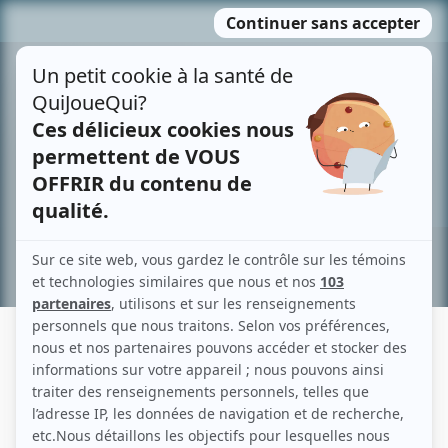
Passer
MENU
au
contenu
Recherche avancée »
OVILA LÉGARÉ
Liens
Fiche de Ovila Légaré sur Showbizz.net