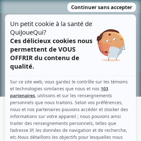
Passer
MENU
au
contenu
Recherche avancée »
YVETTE MATHIEU
Liens
Fiche de Yvette Mathieu sur Showbizz.net