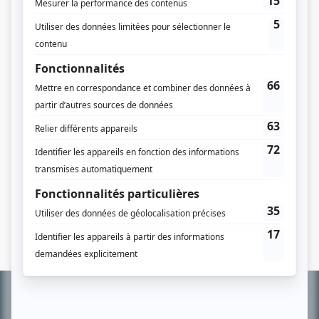
Bobosse
Réalisateur
Jeanne et les juges
Réalisateur
Malborough s'en va-t-en guerre
Réalisateur
Le Noël sur la place
Réalisateur
La nuit du 16 janvier
Réalisateur
Le dépit amoureux
Réalisateur
L'Île-aux-Pommes
Réalisateur
Manoir à vendre
Réalisateur
L'ours
Réalisateur
Oedipe roi
Réalisateur
Informations
complémentaires
À PROPOS