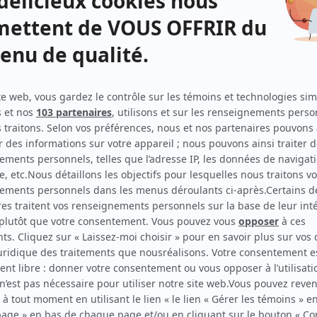
Empathie
(
Laïma Elfassi
)
Vestiaires
(
Caro
)
Bête noire
(
2027
)
L'âge adulte
(
Orthophoniste
)
Marco Lachance
(
Maryse
)
Saint-Jean-du-Lac
(
Femme d'affaires
)
Sorcières
(
Sophie Benali
2023
-
2025
)
Bon matin Chuck (ou l'art de réduire les méfaits)
(
Catherine Benoît
)
Virage – Double faute
(
Magalie Rivard
)
Aller simple
(
Nancy
)
...Moi non plus!
(
Noor
)
Six degrés
(
Sandra
)
Les mecs
(
Amélie
)
Les bogues de la vie
(
Fatima Beaudoin
)
L'effet secondaire
(
Mère de Marco
)
Le monstre
(
Yasmine
)