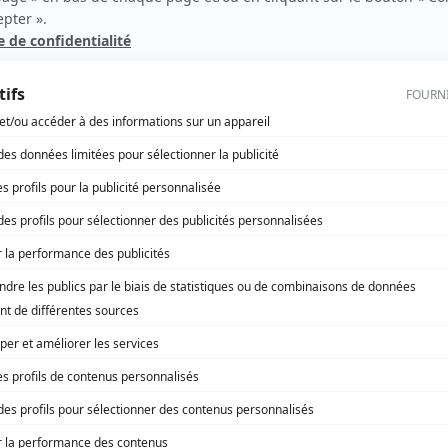
Toute la vie
(
Me Soraya Abitbol
2022
)
Alerte Amber
(
Geneviève
)
Discussions avec mes parents
(
Karianne
2020
)
L'écrivain public
(
Samira
)
Cheval-Serpent
(
Cliente insolente
)
Catastrophe
(
Mombie Brune
)
L'heure bleue
(
Michelle
2021
)
Mensonges
(
Khadija Chebel
2018
)
rd Therrien carbure à son petit écran. Celui qu’on surnomme parfois «l’encyclopédie 
1996 à 2001. Sa spécialité: la télé québécoise. On peut l’entendre régulièrement