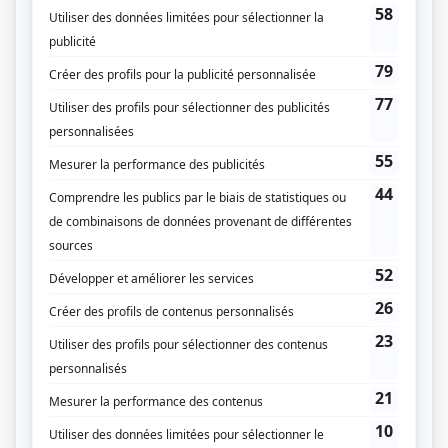
Gâtées pourries
(
Josée
)
Dumas
(
Tatiana Sardella
2025
)
Comme des têtes pas de poule
(
Clarissa Etcheverry
)
L'oeil du cyclone
(
Laeticia
)
Famille magique
(
Claire
)
Bête noire
(
Me Michelle Simon
2024
-
2027
)
L'âge adulte
(
Shonda
)
Jumelles
(
Mme Michel
)
Complètement lycée
(
Miss Parker
)
Larry
(
Tara
)
Virage – Double faute
(
Raphaëlle
)
L'homme qui aimait trop
(
Gynécologue
)
Le bonheur
(
Députée
2023
)
Les moments parfaits
(
Lily
2022
)
Six degrés
(
Cassanne Magloire
)
Épidémie
(
Mélanie
)
Plan B II
(
Policière
)