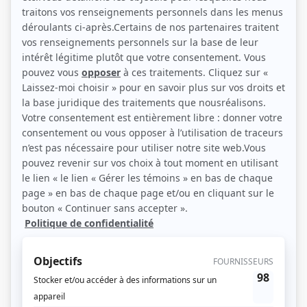
(Source: Photo: Deschenaux Lemarbre agente d'artistes)
Liens
Fiche de Sharon James sur Showbizz.net
Personnages
Les Millimus
(
Diminusse
)