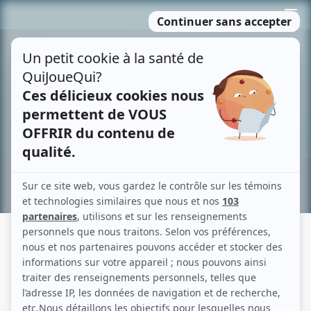
Passer
MENU
au
contenu
Recherche avancée »
SHARON JAMES