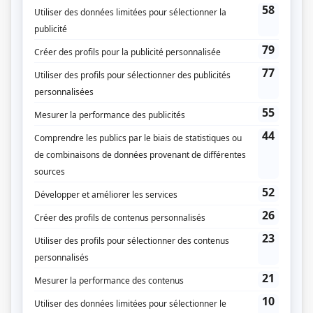
Vidanges
(
Martin
)
STAT
(
Marc-Olivier Morin
2022
-
2025
)
L'âge adulte
(
Gontran
)
Les Révoltés
(
Damien
)
Aller simple : survivre
(
Sacha Louis
2023
-
)
Larry
(
Jackson
)
Audrey est revenue
(
Martin Jean
)
Une affaire criminelle
(
Guillaume Harrison
)
Embrasse
(
Sergent Régis Taylor
)
Après
(
Victorin «Vic» Beauvais
)
Virage
(
Jacob
)
Je voudrais qu'on m'efface
(
Richardson
)
Cerebrum
(
Samuel Louis
)
Toute la vie
(
Quentin Malenfant
2019
)
La maison des folles
(
Stevo
)
Conséquences
(
Charles Bien-Aimé
)
Une autre histoire
(
Jean-Claude
2019
)