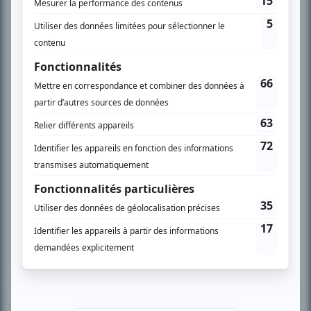
PLAN DU SITE
Accueil
Liste des oeuvres
Liste des comédiens
Recherche avancée
À propos
Nous contacter
Termes et conditions
Politique de confidentialité
Gestion du consentement