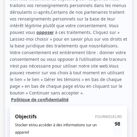
(Source: Showbizz.net / Annie Diotte)
Liens
Fiche de Anglesh Major sur Showbizz.net
Personnages
La médiatrice
(
Ernest Chassagne
)