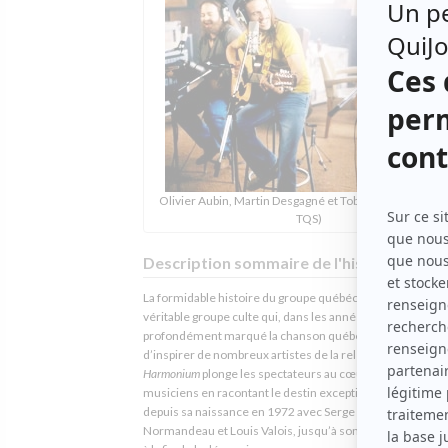
Olivier Aubin, Martin Desgagné et Tobie Pelletier (Phot
TQS)
Description sommaire de l'histoire
La formidable histoire du groupe québécois Harmonium,
véritable groupe culte qui, dans les années 70, a
profondément marqué la chanson québécoise et qui con
d’inspirer de nombreux artistes de la relève musicale d’ic
Harmonium
plonge les spectateurs au cœur de la vie des
musiciens en racontant le destin exceptionnel du groupe,
depuis sa naissance en 1972 avec Serge Fiori, Michel
Normandeau et Louis Valois, jusqu’à son succès retentis