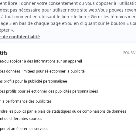
Simon Boudreault
(
Perron
)
Jean-Claude Picard
(
Pierre Daignault
)
Stéphane Crête
(
Pierrot le fou
)
Stéphane Diamond
(
Robert Stanley
)
Olivier Morin
(
Serge Locat
)
Sébastien Huberdeau
(
Steve
)
Amélie Bonenfant
(
Véronique
)
Hugo St-Cyr
(
Yves Ladouceur
)
Jean-Jacques Lamothe
(
Bassiste
)
Robert Vézina
(
Concierge
)
Michel-André Cardin
(
DJ
)
Cédric Noël
(
Médecin en Suisse
)
Denis Bourgeois
(
Musicien
)
Jacques L'Heureux
(
Père Valois
)
Francis Martineau
(
Photographe
)
Stéphane Jacques
(
Représentant de la maison de disques
)
Stéphane Gagnon
(
Robert
)