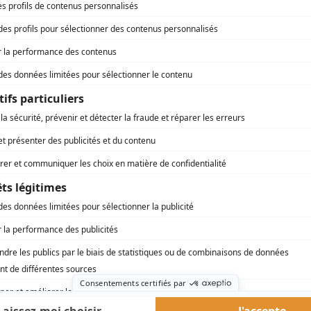
Pierre Rivard
(
Saxophoniste
)
Pascal Contamine
(
Journaliste
)
Nathalie Breuer
(
Journaliste
)
Daniel Desputeau
(
Journaliste
)
Serge Mandeville
(
Journaliste
)
Claude Poissant
(
Journaliste
)
Corinne Chevarier
(
Journaliste
)
Caroline Roberge
(
Anne
)
rd Therrien carbure à son petit écran. Celui qu’on surnomme parfois «l’encyclopédie 
1996 à 2001. Sa spécialité: la télé québécoise. On peut l’entendre régulièrement