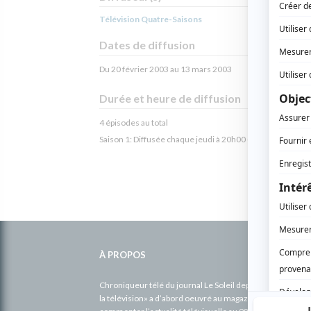
Télévision Quatre-Saisons
Dates de diffusion
Du 20 février 2003 au 13 mars 2003
Durée et heure de diffusion
4 épisodes au total
Saison 1: Diffusée chaque jeudi à 20h00
(60 minutes)
Informations
complémentaires
À PROPOS
Chroniqueur télé du journal Le Soleil depuis 2001, Richa
la télévision» a d’abord oeuvré au magazine TV Hebdo de 