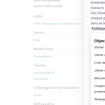
à la fin de la décennie.
(Source: Téléfilm Canada)
Liens
Fiche de
Harmonium
sur Showbizz.net
Genre
Série
Réalisation
Stefan Mijevic
Textes
Andrée Pelletier
Guy Boutin
Compagnie de production
Zone3
Diffuseur(s)