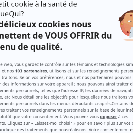
Martin Desgagné
(
Serge Fiori
)
Tobie Pelletier
(
Louis Valois
)
Olivier Aubin
(
Michel Normandeau
)
Frank Schorpion
(
Bob Morton
)
Bruce Dinsmore
(
Bruce
)
Mathieu Grondin
(
Claude Meunier
)
David Savard
(
Daniel Tremblay
)
o:
Patrick Drolet
(
Denis Farmer
)
Annie Charland
(
Dominique
)
Igor Ovadis
(
Fred Torak
)
Gaston Lepage
(
Georges Fiori
)
Frédéric Giroux
(
Libert Subirana
)
Daniel Parent
(
Louis Pierre Bougie
)
tinue
i.
Joël Marin
(
Michel Lachance
)
Catherine Bonneau
(
Monique Fauteux
)
Harry Standjofski
(
Neil Chotem
)
sant
Gabriel Sabourin
(
Paul Dupont-Hébert
)