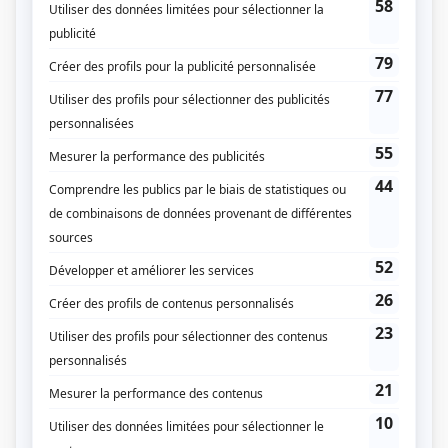
Nous
(
Claude Corbeil en
1997
)
Web thérapie
(
Jérôme Lajoie
)
Série noire
(
Simon Bernier
)
Tranches de vie
(
Jean-François
)
Octobre 70 (October 1970)
(
Jacques Rose
)
Tout sur moi
(
Olivier Morin
)
Il était une fois dans le trouble
(
Livreur
)
Smash
(
Olivier
)
Harmonium
(
Serge Locat
)
Réal-TV
(
Didier
)
Tribu.com
(
Caméraman
)
Watatatow
(
Marco Gingras
)
Autres contributions
Kamikazes!
Auteur