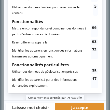
PLAN DU SITE
Accueil
Liste des oeuvres
Liste des comédiens
Recherche avancée
À propos
Nous contacter
Termes et conditions
Politique de confidentialité
Gestion du consentement