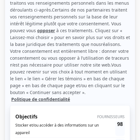
(Source: Photo: Julie Artacho)
Liens
Fiche de Olivier Morin sur Showbizz.net
Personnages
Double jeu
(
Derek Campeau
2025
)